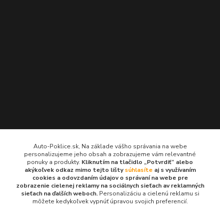
Kontakty
Auto-Poklice.sk, Na základe vášho správania na webe
personalizujeme jeho obsah a zobrazujeme vám relevantné
Auto-Poklice.sk
ponuky a produkty.
Kliknutím na tlačidlo „Potvrdiť“ alebo
(Po-Pia, 8-16 hod.)
akýkoľvek odkaz mimo tejto lišty
súhlasíte
aj s využívaním
cookies a odovzdaním údajov o správaní na webe pre
zobrazenie cielenej reklamy na sociálnych sieťach av reklamných
info@auto-poklice.sk
sieťach na ďalších weboch.
Personalizáciu a cielenú reklamu si
môžete kedykoľvek vypnúť úpravou svojich preferencií.