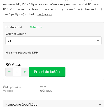
rozmere 14", 15" a 16 palcov - označenie na pneumatike R14, R15 alebo
R16. Puklice sú povrchovo upravené odolným a nelúpavým lakom, ktorý
zaisťuje štýlový vzhľad ...
celý popis
Dostupnosť
Skladom
Veľkosť kolesa
Nie sme platcovia DPH
30 €
/
sada
Pridať do košíka
Číslo produktu:
28 2
Výrobce:
GÓRECKI
Kompletné špecifikácie