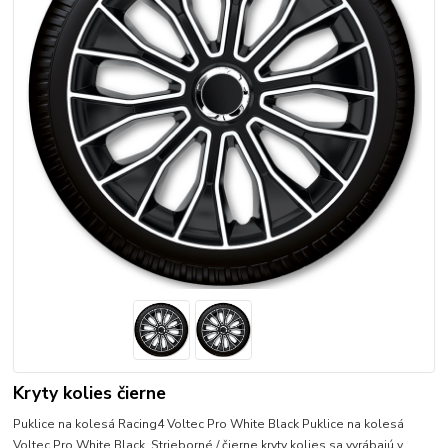
Kryty kolies čierne
Puklice na kolesá Racing4 Voltec Pro White Black Puklice na kolesá
Voltec Pro White Black. Strieborné / čierne kryty kolies sa vyrábajú v