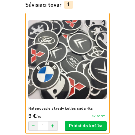
Súvisiaci tovar
1
Nalepovacie stredy kolies sada 4ks
9 €
skladom
/
ks
Pridať do košíka