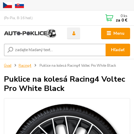
0
ks
(Po-Pia, 8-16 hod.)
za
0 €
Menu
Hľadať
Úvod
Racing4
Puklice na kolesá Racing4 Voltec Pro White Black
Puklice na kolesá Racing4 Voltec
Pro White Black