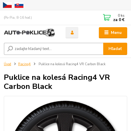
0
ks
(Po-Pia, 8-16 hod.)
za
0 €
Menu
Hľadať
Úvod
Racing4
Puklice na kolesá Racing4 VR Carbon Black
Puklice na kolesá Racing4 VR
Carbon Black