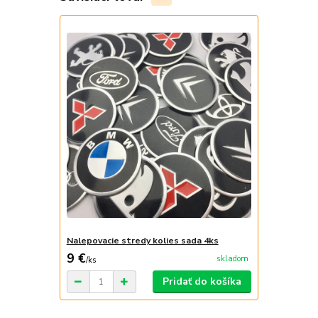
Nalepovacie stredy kolies sada 4ks
9 €
skladom
/
ks
Pridať do košíka