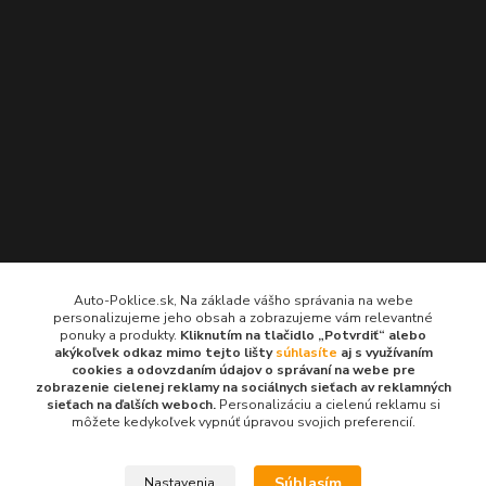
Kontakty
Auto-Poklice.sk, Na základe vášho správania na webe
personalizujeme jeho obsah a zobrazujeme vám relevantné
Auto-Poklice.sk
ponuky a produkty.
Kliknutím na tlačidlo „Potvrdiť“ alebo
(Po-Pia, 8-16 hod.)
akýkoľvek odkaz mimo tejto lišty
súhlasíte
aj s využívaním
cookies a odovzdaním údajov o správaní na webe pre
zobrazenie cielenej reklamy na sociálnych sieťach av reklamných
info@auto-poklice.sk
sieťach na ďalších weboch.
Personalizáciu a cielenú reklamu si
môžete kedykoľvek vypnúť úpravou svojich preferencií.
Súhlasím
Nastavenia