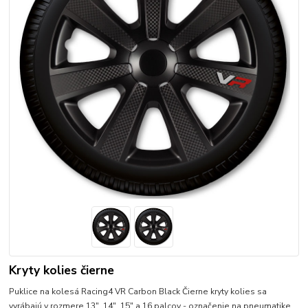
Kryty kolies čierne
Puklice na kolesá Racing4 VR Carbon Black Čierne kryty kolies sa
vyrábajú v rozmere 13", 14", 15" a 16 palcov - označenie na pneumatike