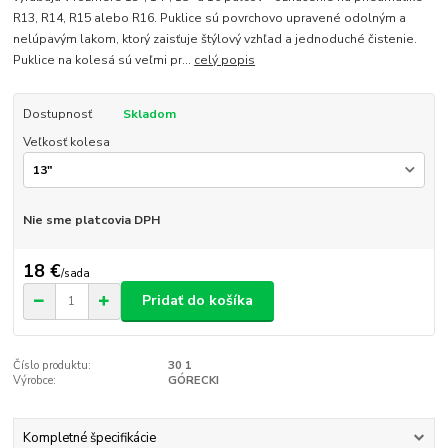
R13, R14, R15 alebo R16. Puklice sú povrchovo upravené odolným a
nelúpavým lakom, ktorý zaisťuje štýlový vzhľad a jednoduché čistenie.
Puklice na kolesá sú veľmi pr...
celý popis
Dostupnosť
Skladom
Veľkosť kolesa
Nie sme platcovia DPH
18 €
/
sada
Pridať do košíka
Číslo produktu:
30 1
Výrobce:
GÓRECKI
Kompletné špecifikácie